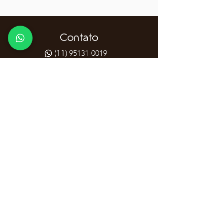
Contato
(11)
95131-0019
Dúvidas? Entre em contato com a
gente, será um prazer axiliá-lo(a)!
Athenas Restaurante
Rua Augusta,1.449,
Consolação
(11) ​3262-1945
|
(11) 951310019